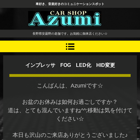
車好き、音楽好きのコミュニケーションスポット
長野県 安曇野市 タイヤ ホ
長野県安曇野の老舗です。お気軽に御来店ください☆
イール デッドニング カーオ
ーディオ レカロシート
インプレッサ FOG LED化 HID変更
こんばんは、Azumiです☆
お盆のお休みは如何お過ごしですか？
道は、とても混んでいますね^^;移動は気を付けて
ください☆
本日も沢山のご来店ありがとうございました♪