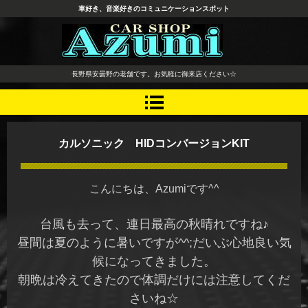
車好き、音楽好きのコミュニケーションスポット
長野県 安曇野市 タイヤ ホ
長野県安曇野の老舗です。お気軽に御来店ください☆
イール デッドニング カーオ
ーディオ レカロシート
カルソニック HIDコンバージョンKIT
こんにちは、Azumiです^^
台風も去って、連日最高の秋晴れですね♪
昼間は夏のように暑いですが^^;だいぶ心地良い気
候になってきました。
朝晩は冷えてきたので体調だけには注意してくだ
さいね☆