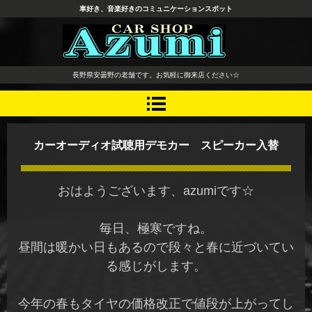
車好き、音楽好きのコミュニケーションスポット
長野県 安曇野市 タイヤ ホ
長野県安曇野の老舗です。お気軽に御来店ください☆
イール デッドニング カーオ
ーディオ レカロシート
カーオーディオ試聴用デモカー スピーカー入替
おはようございます、azumiです☆
毎日、極寒ですね。
昼間は暖かい日もあるので段々と春に近づいてい
る感じがします。
今年の春もタイヤの価格改正で値段が上がってし