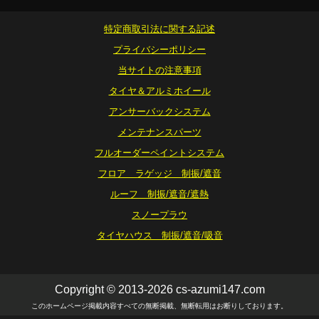
特定商取引法に関する記述
プライバシーポリシー
当サイトの注意事項
タイヤ＆アルミホイール
アンサーバックシステム
メンテナンスパーツ
フルオーダーペイントシステム
フロア ラゲッジ 制振/遮音
ルーフ 制振/遮音/遮熱
スノープラウ
タイヤハウス 制振/遮音/吸音
Copyright © 2013-2026 cs-azumi147.com
このホームページ掲載内容すべての無断掲載、無断転用はお断りしております。