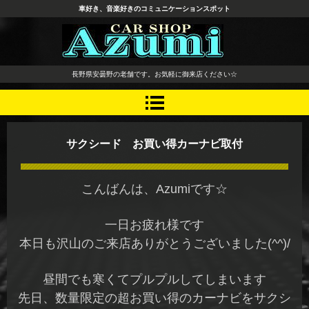
車好き、音楽好きのコミュニケーションスポット
長野県 安曇野市 タイヤ ホ
長野県安曇野の老舗です。お気軽に御来店ください☆
イール デッドニング カーオ
ーディオ レカロシート
サクシード お買い得カーナビ取付
こんばんは、Azumiです☆
一日お疲れ様です
本日も沢山のご来店ありがとうございました(^^)/
昼間でも寒くてプルプルしてしまいます
先日、数量限定の超お買い得のカーナビをサクシ