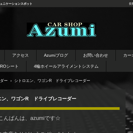
ュニケーションスポット
長
長野県 安曇野市 タイヤ ホ
イール デッドニング カーオ
アクセス
Azumiブログ
お問い合わせ
カー
ーディオ レカロシート
AROシート
4輪ホイールアライメントシステム
ダー
›
シトロエン、ワゴンR ドライブレコーダー
エン、ワゴンR ドライブレコーダー
こんばんは、azumiです☆