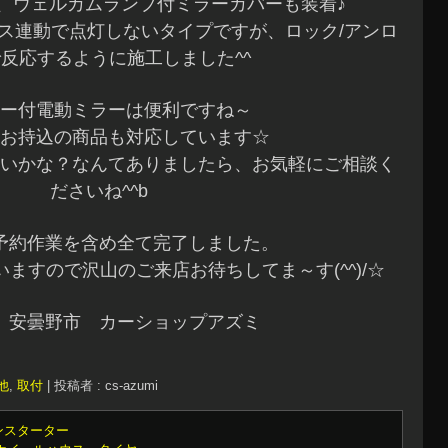
、ウェルカムランプ付ミラーカバーも装着♪
ス連動で点灯しないタイプですが、ロック/アンロ
反応するように施工しました^^
ー付電動ミラーは便利ですね～
お持込の商品も対応しています☆
いかな？なんてありましたら、お気軽にご相談く
ださいね^^b
予約作業を含め全て完了しました。
ますので沢山のご来店お待ちしてま～す(^^)/☆
 安曇野市 カーショップアズミ
他
,
取付
|
投稿者 : cs-azumi
ンスターター