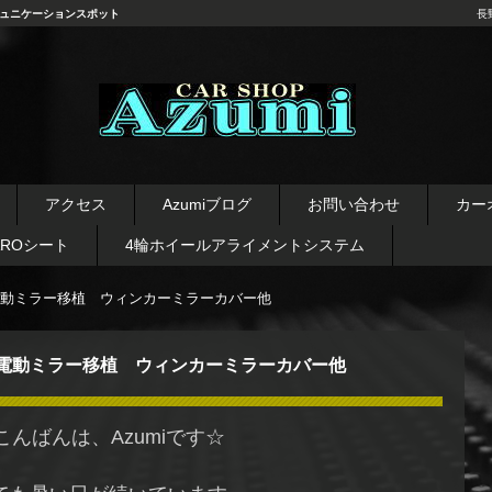
ュニケーションスポット
長
長野県 安曇野市 タイヤ ホ
イール デッドニング カーオ
アクセス
Azumiブログ
お問い合わせ
カー
ーディオ レカロシート
AROシート
4輪ホイールアライメントシステム
動ミラー移植 ウィンカーミラーカバー他
電動ミラー移植 ウィンカーミラーカバー他
こんばんは、Azumiです☆