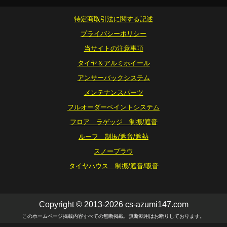
特定商取引法に関する記述
プライバシーポリシー
当サイトの注意事項
タイヤ＆アルミホイール
アンサーバックシステム
メンテナンスパーツ
フルオーダーペイントシステム
フロア ラゲッジ 制振/遮音
ルーフ 制振/遮音/遮熱
スノープラウ
タイヤハウス 制振/遮音/吸音
Copyright © 2013-2026 cs-azumi147.com
このホームページ掲載内容すべての無断掲載、無断転用はお断りしております。