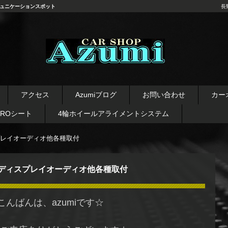
ュニケーションスポット
長
長野県 安曇野市 タイヤ ホ
イール デッドニング カーオ
アクセス
Azumiブログ
お問い合わせ
カー
ーディオ レカロシート
AROシート
4輪ホイールアライメントシステム
レイオーディオ他各種取付
ディスプレイオーディオ他各種取付
こんばんは、azumiです☆