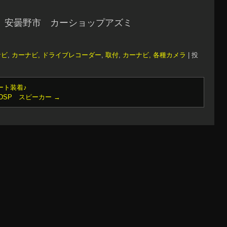
 安曇野市 カーショップアズミ
ナビ
,
カーナビ, ドライブレコーダー
,
取付
,
カーナビ, 各種カメラ
|
投
ート装着♪
 DSP スピーカー
→