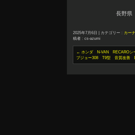
長野県
2025年7月6日
|
カテゴリー :
カー
稿者 : cs-azumi
←
ホンダ N-VAN RECAROシ
プジョー308 T9型 音質改善