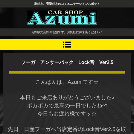
車好き、音楽好きのコミュニケーションスポット
長野県 安曇野市 タイヤ ホ
長野県安曇野の老舗です。お気軽に御来店ください☆
イール デッドニング カーオ
ーディオ レカロシート
フーガ アンサーバック Lock音 Ver2.5
こんばんは、Azumiです☆
本日もご来店ありがとうございました♪
ポカポカで最高の一日でしたね^^
今日もお疲れ様ですッ☆
先日、日産フーガへ当店定番のLock音Ver2.5を取