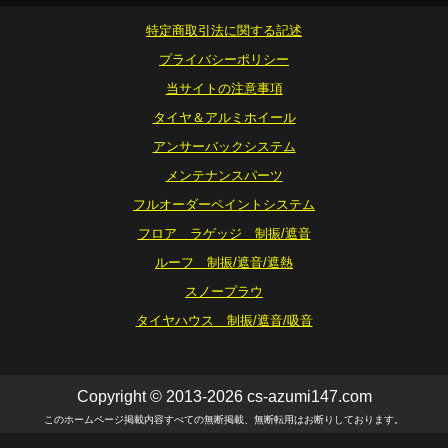
特定商取引法に関する記述
プライバシーポリシー
当サイトの注意事項
タイヤ＆アルミホイール
アンサーバックシステム
メンテナンスパーツ
フルオーダーペイントシステム
フロア ラゲッジ 制振/遮音
ルーフ 制振/遮音/遮熱
スノープラウ
タイヤハウス 制振/遮音/吸音
Copyright © 2013-2026 cs-azumi147.com
このホームページ掲載内容すべての無断掲載、無断転用はお断りしております。