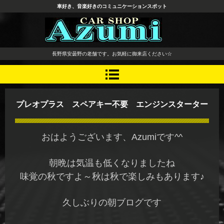
車好き、音楽好きのコミュニケーションスポット
長野県 安曇野市 タイヤ ホ
長野県安曇野の老舗です。お気軽に御来店ください☆
イール デッドニング カーオ
ーディオ レカロシート
プレオプラス スペアキー不要 エンジンスターター
おはようございます、Azumiです^^
朝晩は気温も低くなりましたね
味覚の秋ですよ～秋は秋で楽しみもあります♪
久しぶりの朝ブログです