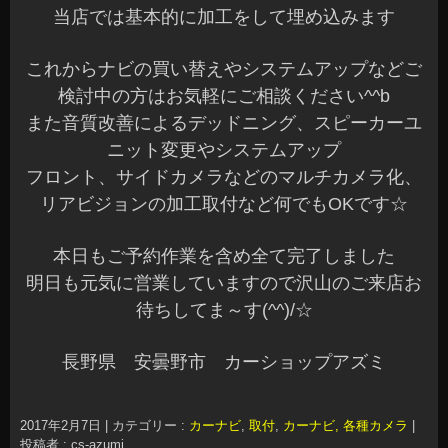
当店では基本的に加工をして埋め込みます
これからナビの買い替えやシステムアップなどご
検討中の方はお気軽にご相談ください^^b
また音質改善によるデッドニング、スピーカーユ
ニット変更やシステムアップ
フロント、サイドカメラなどのマルチカメラ化、
リアビジョンの加工取付など何でもOKです☆
本日もご予約作業を含め全て完了しました
明日も元気に営業していますので沢山のご来店お
待ちしてま～す(^^)/☆
長野県 安曇野市 カーショップアズミ
2017年2月7日
|
カテゴリー :
カーナビ
,
取付
,
カーナビ, 各種カメラ
|
投稿者 : cs-azumi