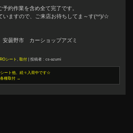
ご予約作業を含め全て完了です。
いますので、ご来店お待ちしてま～す(^^)/☆
 安曇野市 カーショップアズミ
AROシート
,
取付
|
投稿者 : cs-azumi
ROシート他、続々入荷中です☆
他各種取付
→