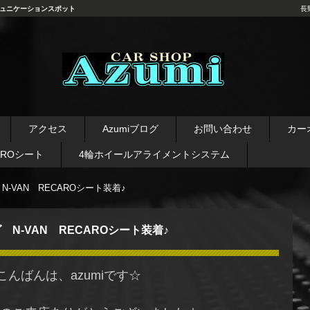
ュニケーションスポット
長
長野県 安曇野市 タイヤ ホ
イール デッドニング カーオ
アクセス
Azumiブログ
お問い合わせ
カー
ーディオ レカロシート
AROシート
4輪ホイールアライメントシステム
N-VAN RECAROシート装着♪
 N-VAN RECAROシート装着♪
こんばんは、azumiです☆