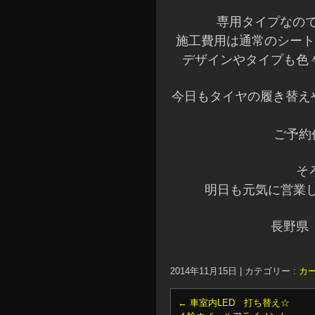
専用タイプなの
施工費用は通常のシート
デザインやタイプも色
今日もタイヤの履き替えや
ご予約
そ
明日も元気に営業し
長野県
2014年11月15日
|
カテゴリー :
カ
←
車室内LED 打ち替え☆