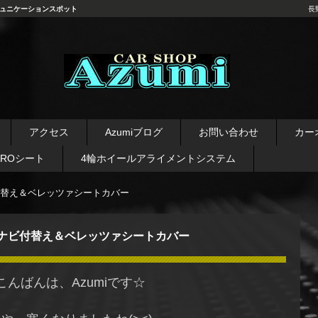
ュニケーションスポット
長
長野県 安曇野市 タイヤ ホ
イール デッドニング カーオ
アクセス
Azumiブログ
お問い合わせ
カー
ーディオ レカロシート
AROシート
4輪ホイールアライメントシステム
替え＆ベレッツァシートカバー
ナビ付替え＆ベレッツァシートカバー
こんばんは、Azumiです☆