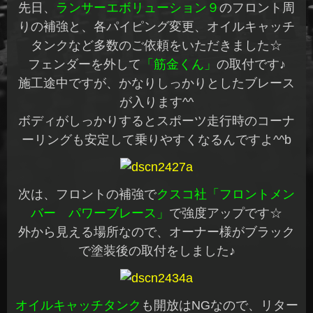
先日、
ランサーエボリューション９
のフロント周
りの補強と、各パイピング変更、オイルキャッチ
タンクなど多数のご依頼をいただきました☆
フェンダーを外して
「筋金くん」
の取付です♪
施工途中ですが、かなりしっかりとしたブレース
が入ります^^
ボディがしっかりするとスポーツ走行時のコーナ
ーリングも安定して乗りやすくなるんですよ^^b
次は、フロントの補強で
クスコ社「フロントメン
バー パワーブレース」
で強度アップです☆
外から見える場所なので、オーナー様がブラック
で塗装後の取付をしました♪
オイルキャッチタンク
も開放はNGなので、リター