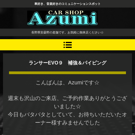
車好き、音楽好きのコミュニケーションスポット
長野県 安曇野市 タイヤ ホ
長野県安曇野の老舗です。お気軽に御来店ください☆
イール デッドニング カーオ
ーディオ レカロシート
ランサーEVO９ 補強＆パイピング
こんばんは、Azumiです☆
週末も沢山のご来店、ご予約作業ありがとうござ
いました☆
今日もバタバタとしていて、お待ちいただいたオ
ーナー様すみませんでした