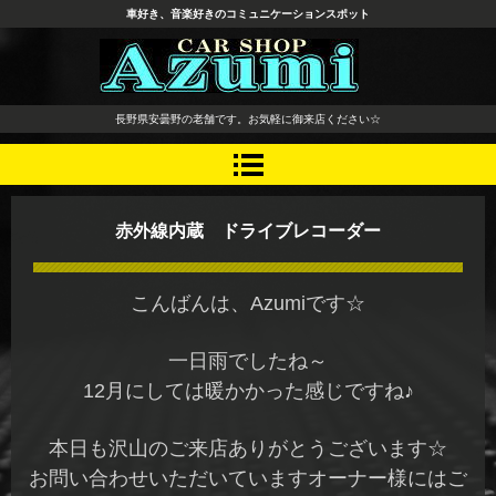
車好き、音楽好きのコミュニケーションスポット
長野県 安曇野市 タイヤ ホ
長野県安曇野の老舗です。お気軽に御来店ください☆
イール デッドニング カーオ
ーディオ レカロシート
赤外線内蔵 ドライブレコーダー
こんばんは、Azumiです☆
一日雨でしたね～
12月にしては暖かかった感じですね♪
本日も沢山のご来店ありがとうございます☆
お問い合わせいただいていますオーナー様にはご