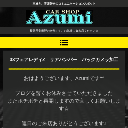
車好き、音楽好きのコミュニケーションスポット
長野県 安曇野市 タイヤ ホ
長野県安曇野の老舗です。お気軽に御来店ください☆
イール デッドニング カーオ
ーディオ レカロシート
33フェアレディZ リアバンパー バックカメラ加工
おはようございます、Azumiです^^
ブログを暫くお休みさせていただきました
またボチボチと再開しますので宜しくお願いしま
す☆
連日のご来店ありがとうございます♪