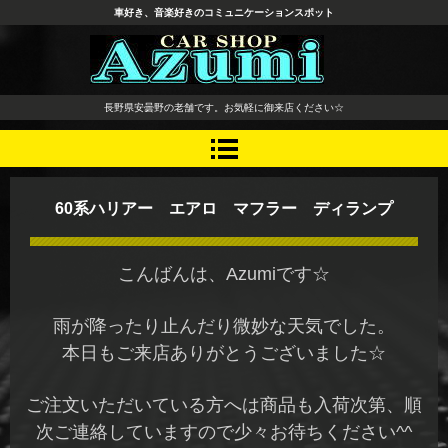
車好き、音楽好きのコミュニケーションスポット
長野県 安曇野市 タイヤ ホ
長野県安曇野の老舗です。お気軽に御来店ください☆
イール デッドニング カーオ
ーディオ レカロシート
60系ハリアー エアロ マフラー ディランプ
こんばんは、Azumiです☆
雨が降ったり止んだり微妙な天気でした。
本日もご来店ありがとうございました☆
ご注文いただいている方へは商品も入荷次第、順
次ご連絡していますので少々お待ちください^^