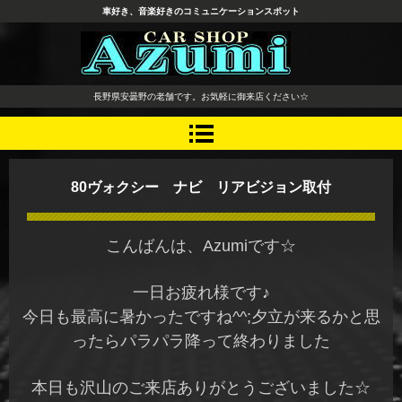
車好き、音楽好きのコミュニケーションスポット
長野県 安曇野市 タイヤ ホ
長野県安曇野の老舗です。お気軽に御来店ください☆
イール デッドニング カーオ
ーディオ レカロシート
80ヴォクシー ナビ リアビジョン取付
こんばんは、Azumiです☆
一日お疲れ様です♪
今日も最高に暑かったですね^^;夕立が来るかと思
ったらパラパラ降って終わりました
本日も沢山のご来店ありがとうございました☆