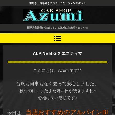
車好き、音楽好きのコミュニケーションスポット
長野県 安曇野市 タイヤ ホ
長野県安曇野の老舗です。お気軽に御来店ください☆
イール デッドニング カーオ
ーディオ レカロシート
ALPINE BIG-X エスティマ
こんにちは、Azumiです^^
台風も何事もなく去って安心しました。
秋なのに、まだまだ暑い日が続きますね~
心地は良い感じです♪
当店おすすめのアルパインBI
今日は、