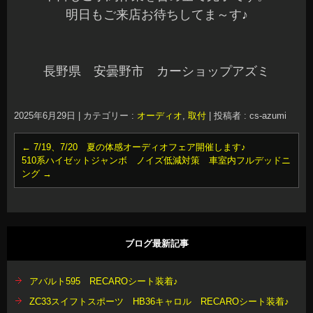
明日もご来店お待ちしてま～す♪
長野県 安曇野市 カーショップアズミ
2025年6月29日
|
カテゴリー :
オーディオ
,
取付
|
投稿者 : cs-azumi
←
7/19、7/20 夏の体感オーディオフェア開催します♪
510系ハイゼットジャンボ ノイズ低減対策 車室内フルデッドニ
ング
→
ブログ最新記事
アバルト595 RECAROシート装着♪
ZC33スイフトスポーツ HB36キャロル RECAROシート装着♪