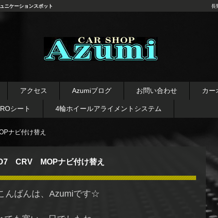
ュニケーションスポット
長
長野県 安曇野市 タイヤ ホ
イール デッドニング カーオ
アクセス
Azumiブログ
お問い合わせ
カー
ーディオ レカロシート
AROシート
4輪ホイールアライメントシステム
MOPナビ付け替え
D7 CRV MOPナビ付け替え
こんばんは、Azumiです☆