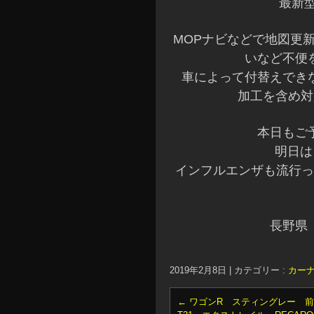
最新
MOPナビなどで地図更
いなど不便
車によって付替えでき
加工を含め対
本日もご
明日は
インフルエンザも流行っ
長野県
2019年2月8日
|
カテゴリー :
カー
←
ワゴンR スティングレー 前