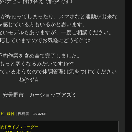
型のナビに付け替えで解決です♪
新が終わってしまったり、スマホなど連動が出来な
を感じている方もいるかと思います。
ないモデルもありますが、一度ご相談ください。
応していますのでお気軽にどうぞ(^^)b
予約作業を含め全て完了しました。
もっと寒くなるみたいですね^^;
ているようなので体調管理は気をつけてください
ね(^^)/☆
 安曇野市 カーショップアズミ
ナビ
,
取付
|
投稿者 : cs-azumi
後ドライブレコーダー