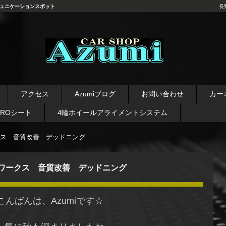
ュニケーションスポット
長
長野県 安曇野市 タイヤ ホ
イール デッドニング カーオ
アクセス
Azumiブログ
お問い合わせ
カー
ーディオ レカロシート
AROシート
4輪ホイールアライメントシステム
ス 音質改善 デッドニング
ワークス 音質改善 デッドニング
こんばんは、Azumiです☆