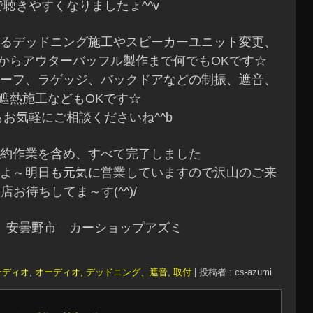
で聴きやすくなりましたょ^^v
るデッドニング施工やスピーカーユニット変更、
からアウターバッフル製作まで何でもOKです☆
ーフ、ラゲッジ、バックドアなどの制振、遮音、
遮熱施工などもOKです☆
お気軽にご相談くださいね^^b
約作業を含め、すべて完了しました
よ～明日も元気に営業していますので沢山のご来
店お待ちしてま～す(^^)/
 安曇野市 カーショップアズミ
ーディオ
,
オーディオ, デッドニング、遮音
,
取付
|
投稿者 : cs-azumi