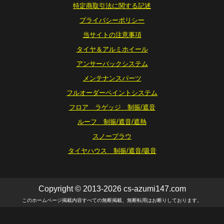
特定商取引法に関する記述
プライバシーポリシー
当サイトの注意事項
タイヤ＆アルミホイール
アンサーバックシステム
メンテナンスパーツ
フルオーダーペイントシステム
フロア ラゲッジ 制振/遮音
ルーフ 制振/遮音/遮熱
スノープラウ
タイヤハウス 制振/遮音/吸音
Copyright © 2013-2026 cs-azumi147.com
このホームページ掲載内容すべての無断掲載、無断転用はお断りしております。