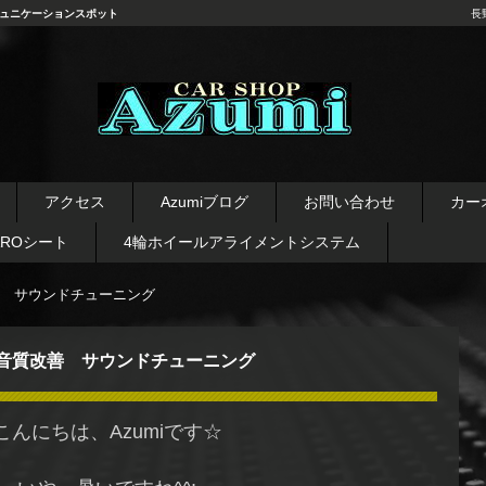
ュニケーションスポット
長
長野県 安曇野市 タイヤ ホ
イール デッドニング カーオ
アクセス
Azumiブログ
お問い合わせ
カー
ーディオ レカロシート
AROシート
4輪ホイールアライメントシステム
 サウンドチューニング
音質改善 サウンドチューニング
こんにちは、Azumiです☆