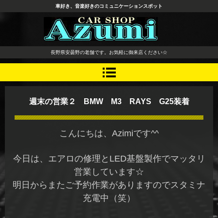
車好き、音楽好きのコミュニケーションスポット
長野県 安曇野市 タイヤ ホ
長野県安曇野の老舗です。お気軽に御来店ください☆
イール デッドニング カーオ
ーディオ レカロシート
週末の営業２ BMW M3 RAYS G25装着
こんにちは、Azimiです^^
今日は、エアロの修理とLED基盤製作でマッタリ
営業しています☆
明日からまたご予約作業がありますのでスタミナ
充電中（笑）