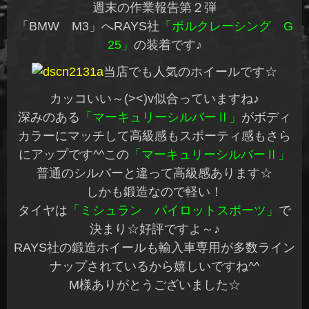
週末の作業報告第２弾
「BMW M3」へRAYS社
「ボルクレーシング G
25」
の装着です♪
当店でも人気のホイールです☆
カッコいい～(><)v似合っていますね♪
深みのある
「マーキュリーシルバーⅡ」
がボディ
カラーにマッチして高級感もスポーティ感もさら
にアップです^^この
「マーキュリーシルバーⅡ」
普通のシルバーと違って高級感あります☆
しかも鍛造なので軽い！
タイヤは
「ミシュラン パイロットスポーツ」
で
決まり☆好評ですよ～♪
RAYS社の鍛造ホイールも輸入車専用が多数ライン
ナップされているから嬉しいですね^^
M様ありがとうございました☆