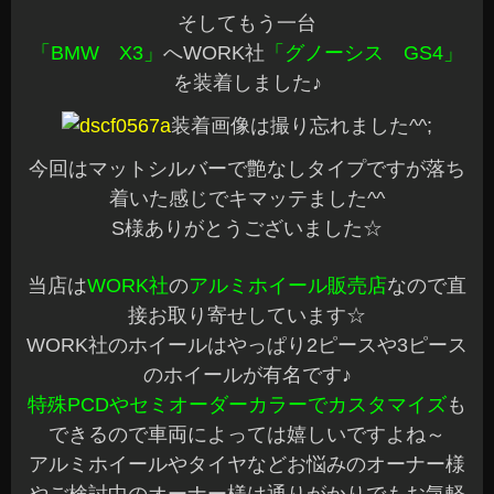
そしてもう一台
「BMW X3」
へWORK社
「グノーシス GS4」
を装着しました♪
装着画像は撮り忘れました^^;
今回はマットシルバーで艶なしタイプですが落ち
着いた感じでキマッテました^^
S様ありがとうございました☆
当店は
WORK社
の
アルミホイール販売店
なので直
接お取り寄せしています☆
WORK社のホイールはやっぱり2ピースや3ピース
のホイールが有名です♪
特殊PCDやセミオーダーカラーでカスタマイズ
も
できるので車両によっては嬉しいですよね～
アルミホイールやタイヤなどお悩みのオーナー様