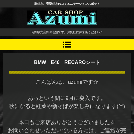
車好き、音楽好きのコミュニケーションスポット
長野県 安曇野市 タイヤ ホ
長野県安曇野の老舗です。お気軽に御来店ください☆
イール デッドニング カーオ
ーディオ レカロシート
BMW E46 RECAROシート
こんばんは、azumiです☆
あっという間に9月に突入です。
秋になると紅葉や新そばが楽しみになります(^^)
本日もご来店ありがとうございました☆
お問い合わせいただいている方には、ご連絡が完