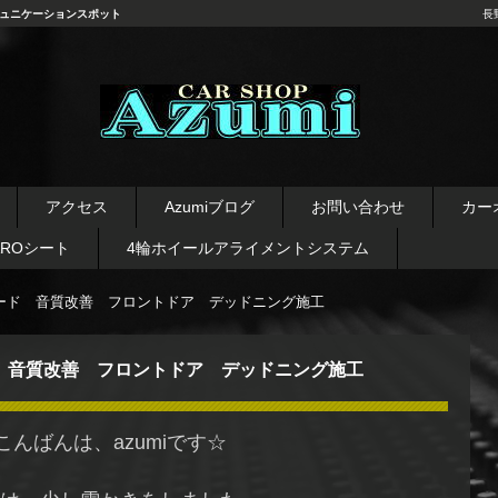
ュニケーションスポット
長
長野県 安曇野市 タイヤ ホ
イール デッドニング カーオ
アクセス
Azumiブログ
お問い合わせ
カー
ーディオ レカロシート
AROシート
4輪ホイールアライメントシステム
ード 音質改善 フロントドア デッドニング施工
 音質改善 フロントドア デッドニング施工
こんばんは、azumiです☆