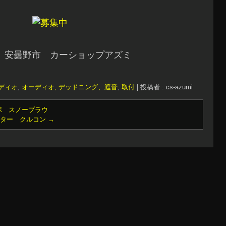
 安曇野市 カーショップアズミ
ディオ
,
オーディオ, デッドニング、遮音
,
取付
|
投稿者 : cs-azumi
ボ スノープラウ
ーター クルコン
→