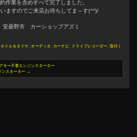
約作業を含めすべて完了しました。
いますのでご来店お待ちしてま～す(^^)/
 安曇野市 カーショップアズミ
ミホイル＆タイヤ
,
オーディオ
,
カーナビ, ドライブレコーダー
,
取付
|
ペアキー不要エンジンスターター
ンジンスターター
→