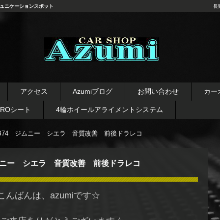
ュニケーションスポット
長
長野県 安曇野市 タイヤ ホ
イール デッドニング カーオ
アクセス
Azumiブログ
お問い合わせ
カー
ーディオ レカロシート
AROシート
4輪ホイールアライメントシステム
B74 ジムニー シエラ 音質改善 前後ドラレコ
ジムニー シエラ 音質改善 前後ドラレコ
こんばんは、azumiです☆