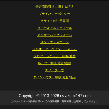
特定商取引法に関する記述
プライバシーポリシー
当サイトの注意事項
タイヤ＆アルミホイール
アンサーバックシステム
メンテナンスパーツ
フルオーダーペイントシステム
フロア ラゲッジ 制振/遮音
ルーフ 制振/遮音/遮熱
スノープラウ
タイヤハウス 制振/遮音/吸音
Copyright © 2013-2026 cs-azumi147.com
このホームページ掲載内容すべての無断掲載、無断転用はお断りしております。