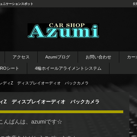
ュニケーションスポット
長
長野県 安曇野市 タイヤ ホ
イール デッドニング カーオ
アクセス
Azumiブログ
お問い合わせ
カー
ーディオ レカロシート
AROシート
4輪ホイールアライメントシステム
アレディZ ディスプレイオーディオ バックカメラ
ディZ ディスプレイオーディオ バックカメラ
こんばんは、azumiです☆