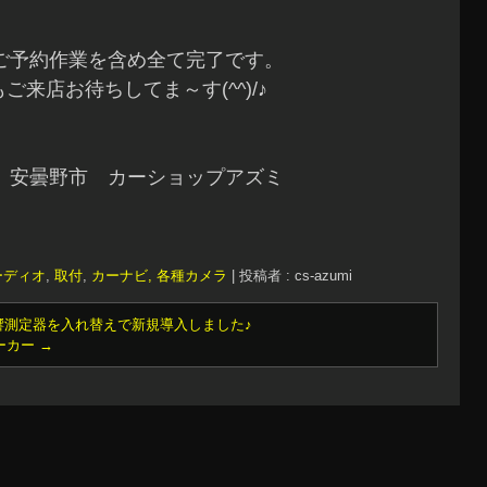
ご予約作業を含め全て完了です。
ご来店お待ちしてま～す(^^)/♪
 安曇野市 カーショップアズミ
ーディオ
,
取付
,
カーナビ, 各種カメラ
|
投稿者 : cs-azumi
測定器を入れ替えで新規導入しました♪
ーカー
→