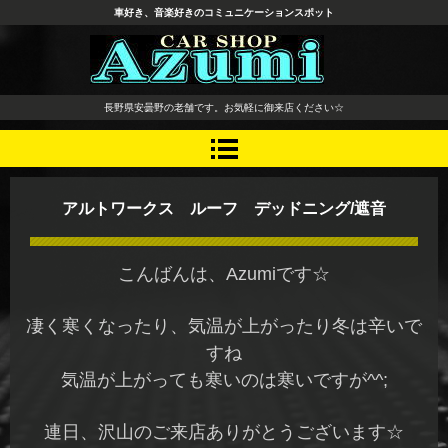
車好き、音楽好きのコミュニケーションスポット
長野県 安曇野市 タイヤ ホ
長野県安曇野の老舗です。お気軽に御来店ください☆
イール デッドニング カーオ
ーディオ レカロシート
アルトワークス ルーフ デッドニング/遮音
こんばんは、Azumiです☆
凄く寒くなったり、気温が上がったり冬は辛いで
すね
気温が上がっても寒いのは寒いですが^^;
連日、沢山のご来店ありがとうございます☆