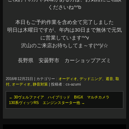
くださいね^^b
本日もご予約作業を含め全て完了しました
明日は木曜日ですが、年内は30日まで無休で元気
に営業しています^^v
沢山のご来店お待ちしてま～す(^^)/☆
長野県 安曇野市 カーショップアズミ
2016年12月21日
|
カテゴリー :
オーディオ, デッドニング、遮音
,
取
付
,
オーディオ, 静音対策
|
投稿者 : cs-azumi
←
30ヴェルファイア ハイブリッド BIGX マルチカメラ
130系ヴィッツRS エンジンスターター他
→