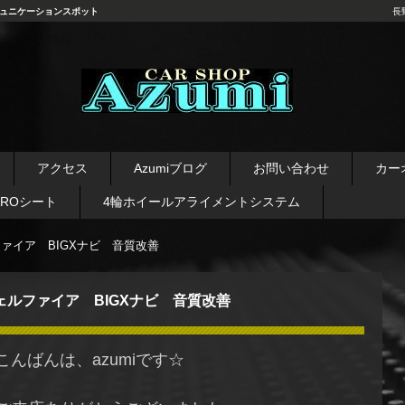
ュニケーションスポット
長
長野県 安曇野市 タイヤ ホ
イール デッドニング カーオ
アクセス
Azumiブログ
お問い合わせ
カー
ーディオ レカロシート
AROシート
4輪ホイールアライメントシステム
ファイア BIGXナビ 音質改善
ェルファイア BIGXナビ 音質改善
こんばんは、azumiです☆