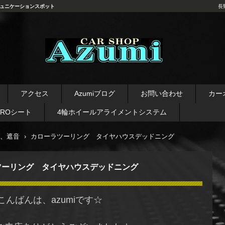
ュニケーションスポット
長
長野県 安曇野市 タイヤ ホ
イール デッドニング カーオ
アクセス
Azumiブログ
お問い合わせ
カー
ーディオ レカロシート
AROシート
4輪ホイールアライメントシステム
、遮音
›
カローラツーリング タイヤハウスデッドニング
ツーリング タイヤハウスデッドニング
こんばんは、azumiです☆