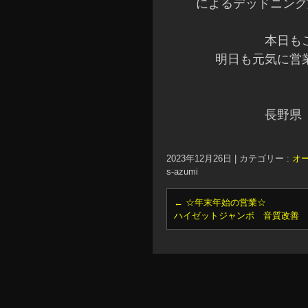
によるデッドニング
本日も
明日も元気に営
長野県
2023年12月26日
|
カテゴリー :
オ
s-azumi
←
☆年末年始の営業☆
ハイゼットジャンボ 音質改善