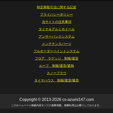
特定商取引法に関する記述
プライバシーポリシー
当サイトの注意事項
タイヤ＆アルミホイール
アンサーバックシステム
メンテナンスパーツ
フルオーダーペイントシステム
フロア ラゲッジ 制振/遮音
ルーフ 制振/遮音/遮熱
スノープラウ
タイヤハウス 制振/遮音/吸音
Copyright © 2013-2026 cs-azumi147.com
このホームページ掲載内容すべての無断掲載、無断転用はお断りしております。