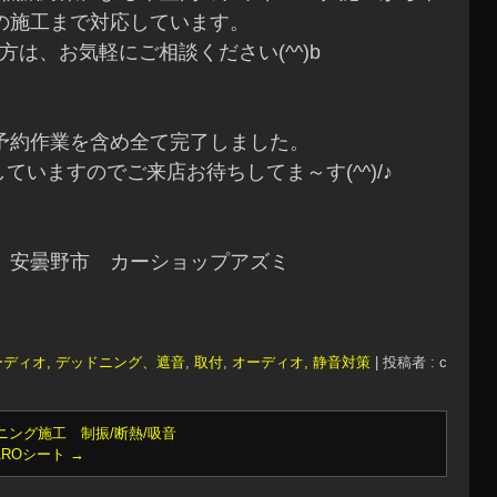
の施工まで対応しています。
方は、お気軽にご相談ください(^^)b
予約作業を含め全て完了しました。
ていますのでご来店お待ちしてま～す(^^)/♪
 安曇野市 カーショップアズミ
ーディオ, デッドニング、遮音
,
取付
,
オーディオ, 静音対策
|
投稿者 : c
ニング施工 制振/断熱/吸音
AROシート
→