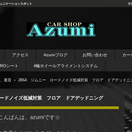
ュニケーションスポット
長
長野県 安曇野市 タイヤ ホ
イール デッドニング カーオ
アクセス
Azumiブログ
お問い合わせ
カー
ーディオ レカロシート
AROシート
4輪ホイールアライメントシステム
、遮音
›
JB64 ジムニー ロードノイズ低減対策 フロア ドアデッドニ
ロードノイズ低減対策 フロア ドアデッドニング
こんばんは、azumiです☆